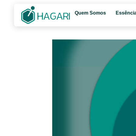
Quem Somos
Essênci