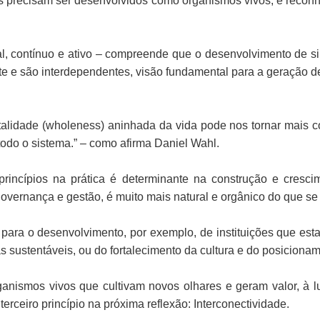
s precisam ser desenvolvidos como organismos vivos, e reconh
, contínuo e ativo – compreende que o desenvolvimento de si
 e são interdependentes, visão fundamental para a geração de v
talidade (wholeness) aninhada da vida pode nos tornar mais c
odo o sistema.” – como afirma Daniel Wahl.
 princípios na prática é determinante na construção e cres
governança e gestão, é muito mais natural e orgânico do que se
 para o desenvolvimento, por exemplo, de instituições que es
s sustentáveis, ou do fortalecimento da cultura e do posiciona
nismos vivos que cultivam novos olhares e geram valor, à lu
rceiro princípio na próxima reflexão: Interconectividade.