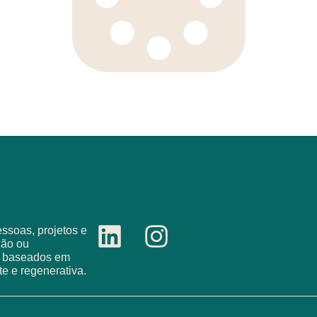
ssoas, projetos e
ção ou
s baseados em
te e regenerativa.