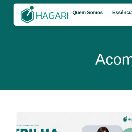
Quem Somos
Essênci
Acom