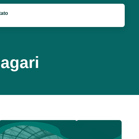
ato
agari